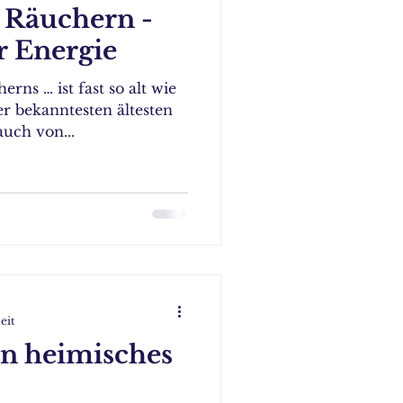
 Räuchern -
r Energie
rns … ist fast so alt wie
er bekanntesten ältesten
uch von...
eit
in heimisches