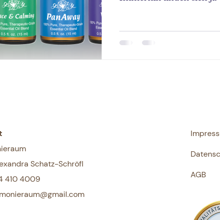
t
Impres
ieraum
Datensc
exandra Schatz-Schröfl
AGB
4 410 4009
armonieraum@gmail.com