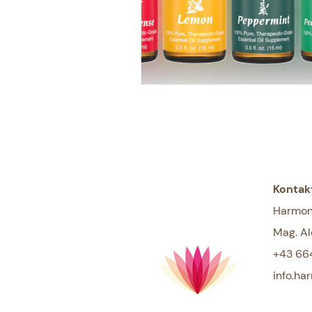
Kontak
Harmon
Mag. Al
+43 66
info.h