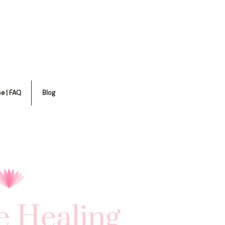
se | FAQ
Blog
e Healing